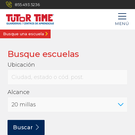
855.493.5236
MENÚ
Busque una escuela
Busque escuelas
Ubicación
Alcance
Buscar