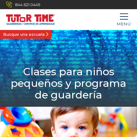
844.621.0449
MENÚ
Busque una escuela
Clases para niños
pequeños y programa
de guardería