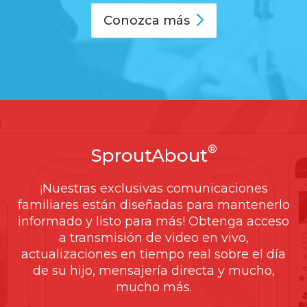
Conozca
más
®
SproutAbout
¡Nuestras exclusivas comunicaciones
familiares están diseñadas para mantenerlo
informado y listo para más! Obtenga acceso
a transmisión de video en vivo,
actualizaciones en tiempo real sobre el día
de su hijo, mensajería directa y mucho,
mucho más.