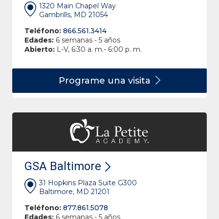
1320 Main Chapel Way
Gambrills, MD 21054
Teléfono:
866.561.3414
Edades:
6 semanas - 5 años
Abierto:
L-V, 6:30 a. m.- 6:00 p. m.
Programe una
visita
GSA Baltimore
31 Hopkins Plaza Suite G300
Baltimore, MD 21201
Teléfono:
877.861.5078
Edades:
6 semanas - 5 años