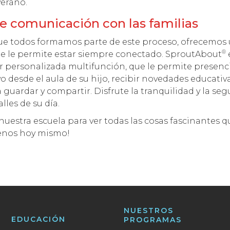
erano.
e comunicación con las familias
 todos formamos parte de este proceso, ofrecemos 
®
que le permite estar siempre conectado. SproutAbout
ar personalizada multifunción, que le permite presenc
o desde el aula de su hijo, recibir novedades educativa
a guardar y compartir. Disfrute la tranquilidad y la se
lles de su día.
nuestra escuela para ver todas las cosas fascinantes 
tenos hoy mismo!
NUESTROS
EDUCACIÓN
PROGRAMAS