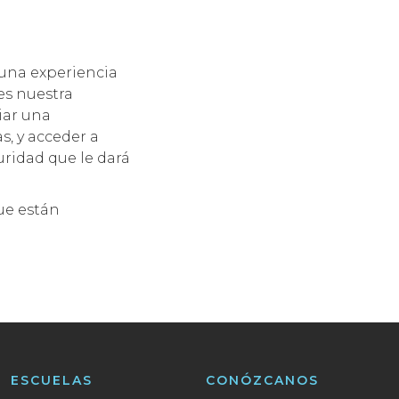
una experiencia
es nuestra
iar una
s, y acceder a
guridad que le dará
que están
ESCUELAS
CONÓZCANOS