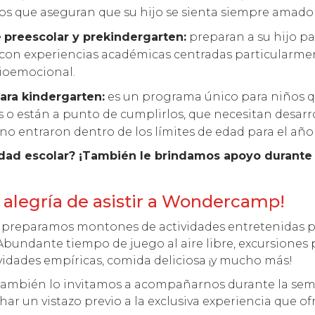
 que aseguran que su hijo se sienta siempre amado y 
e
preescolar y prekindergarten:
preparan a su hijo pa
con experiencias académicas centradas particularmen
cioemocional.
ara kindergarten:
es un programa único para niños 
 o están a punto de cumplirlos, que necesitan desarro
no entraron dentro de los límites de edad para el año
edad escolar? ¡También le brindamos apoyo durante
 alegría de asistir a Wondercamp!
, preparamos montones de actividades entretenidas p
Abundante tiempo de juego al aire libre, excursiones 
vidades empíricas, comida deliciosa ¡y mucho más!
 también lo invitamos a acompañarnos durante la sem
ar un vistazo previo a la exclusiva experiencia que o