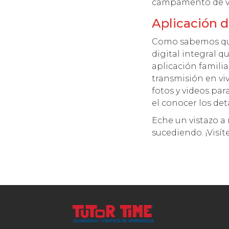
campamento de v
Aplicación d
Como sabemos que
digital integral 
aplicación famili
transmisión en viv
fotos y videos par
el conocer los deta
Eche un vistazo a 
sucediendo. ¡Visí