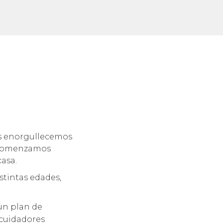
os enorgullecemos
. Comenzamos
casa.
stintas edades,
un plan de
 cuidadores