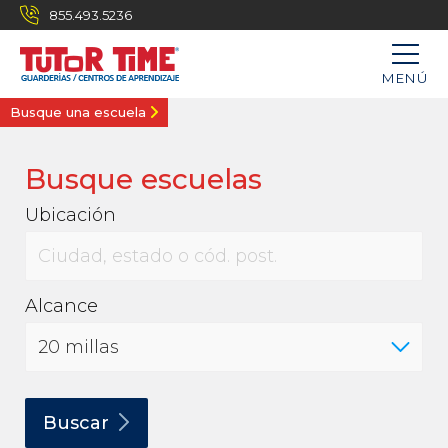
855.493.5236
MENÚ
Busque una escuela
Busque escuelas
Ubicación
Alcance
Buscar