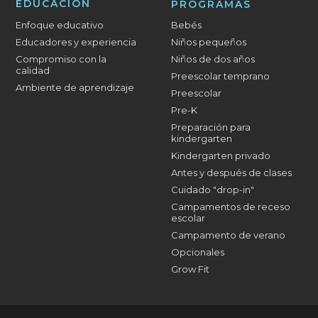
EDUCACIÓN
PROGRAMAS
Enfoque educativo
Bebés
Educadores y experiencia
Niños pequeños
Compromiso con la
Niños de dos años
calidad
Preescolar temprano
Ambiente de aprendizaje
Preescolar
Pre-K
Preparación para
kindergarten
Kindergarten privado
Antes y después de clases
Cuidado "drop-in"
Campamentos de receso
escolar
Campamento de verano
Opcionales
Grow Fit