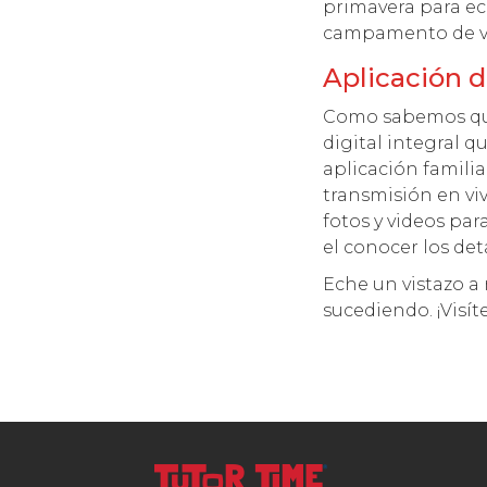
primavera para ech
campamento de v
Aplicación d
Como sabemos que
digital integral 
aplicación famili
transmisión en viv
fotos y videos par
el conocer los deta
Eche un vistazo a 
sucediendo. ¡Visí