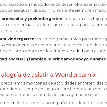
usivo, basado en indicadores de desarrollo, además de
 que aseguran que su hijo se sienta siempre amado y 
e
preescolar y prekindergarten:
preparan a su hijo pa
con experiencias académicas centradas particularmen
cioemocional.
ara kindergarten:
es un programa único para niños 
 o están a punto de cumplirlos, que necesitan desarro
no entraron dentro de los límites de edad para el año
edad escolar? ¡También le brindamos apoyo durante
 alegría de asistir a Wondercamp!
, preparamos montones de actividades entretenidas p
Abundante tiempo de juego al aire libre, excursiones 
vidades empíricas, comida deliciosa ¡y mucho más!
 también lo invitamos a acompañarnos durante la sem