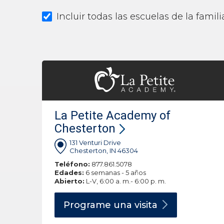
Incluir todas las escuelas de la fami
La Petite Academy of
Chesterton
131 Venturi Drive
Chesterton, IN 46304
Teléfono:
877.861.5078
Edades:
6 semanas - 5 años
Abierto:
L-V, 6:00 a. m.- 6:00 p. m.
Programe una
visita