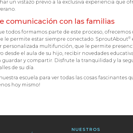
ar un vistazo previo a la exclusiva experiencia que o
erano.
e comunicación con las familias
 todos formamos parte de este proceso, ofrecemos 
®
que le permite estar siempre conectado. SproutAbout
ar personalizada multifunción, que le permite presenc
o desde el aula de su hijo, recibir novedades educativa
a guardar y compartir. Disfrute la tranquilidad y la se
lles de su día.
nuestra escuela para ver todas las cosas fascinantes 
tenos hoy mismo!
NUESTROS