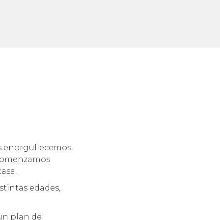
os enorgullecemos
. Comenzamos
casa.
stintas edades,
un plan de