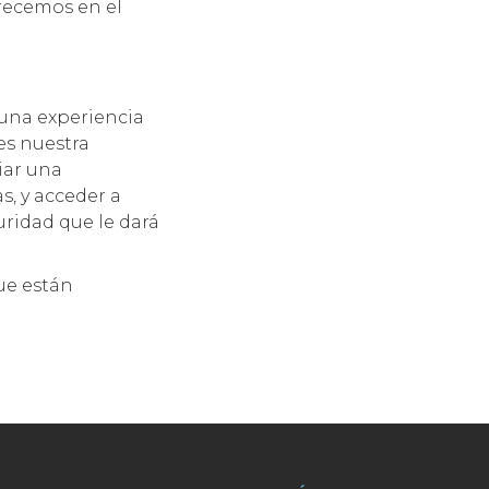
frecemos en el
una experiencia
es nuestra
iar una
s, y acceder a
guridad que le dará
que están