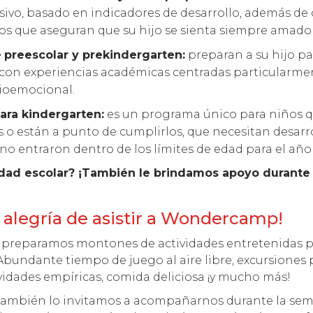
usivo, basado en indicadores de desarrollo, además de
 que aseguran que su hijo se sienta siempre amado y 
e
preescolar y prekindergarten:
preparan a su hijo pa
con experiencias académicas centradas particularmen
cioemocional.
ara kindergarten:
es un programa único para niños 
 o están a punto de cumplirlos, que necesitan desarro
no entraron dentro de los límites de edad para el año
edad escolar? ¡También le brindamos apoyo durante
 alegría de asistir a Wondercamp!
, preparamos montones de actividades entretenidas p
Abundante tiempo de juego al aire libre, excursiones 
vidades empíricas, comida deliciosa ¡y mucho más!
 también lo invitamos a acompañarnos durante la sem