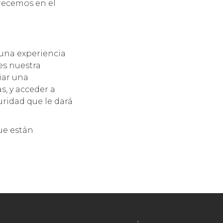
frecemos en el
una experiencia
es nuestra
iar una
s, y acceder a
guridad que le dará
que están