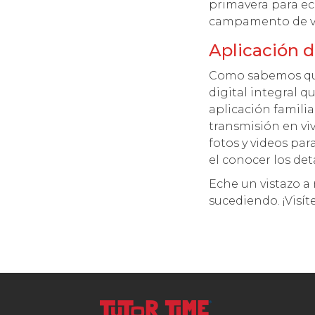
primavera para ech
campamento de v
Aplicación d
Como sabemos que
digital integral 
aplicación famili
transmisión en viv
fotos y videos par
el conocer los deta
Eche un vistazo a 
sucediendo. ¡Visí