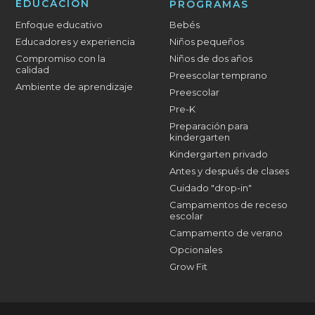
EDUCACIÓN
PROGRAMAS
Enfoque educativo
Bebés
Educadores y experiencia
Niños pequeños
Compromiso con la
Niños de dos años
calidad
Preescolar temprano
Ambiente de aprendizaje
Preescolar
Pre-K
Preparación para
kindergarten
Kindergarten privado
Antes y después de clases
Cuidado "drop-in"
Campamentos de receso
escolar
Campamento de verano
Opcionales
Grow Fit