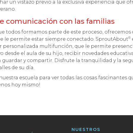
ar un vistazo previo a la exclusiva experiencia que o
erano.
e comunicación con las familias
 todos formamos parte de este proceso, ofrecemos 
®
que le permite estar siempre conectado. SproutAbout
ar personalizada multifunción, que le permite presenc
o desde el aula de su hijo, recibir novedades educativa
a guardar y compartir. Disfrute la tranquilidad y la se
lles de su día.
nuestra escuela para ver todas las cosas fascinantes 
tenos hoy mismo!
NUESTROS