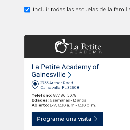
Incluir todas las escuelas de la fami
La Petite Academy of
Gainesville
2755 Archer Road
Gainesville, FL 32608
Teléfono:
877.861.5078
Edades:
6 semanas - 12 años
Abierto:
L-V, 6:30 a. m.- 6:30 p. m.
Programe una
visita