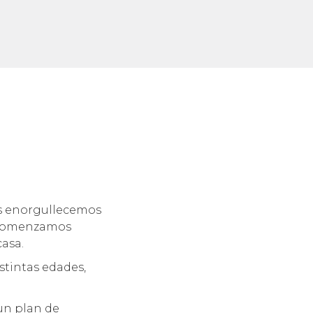
os enorgullecemos
. Comenzamos
casa.
stintas edades,
un plan de