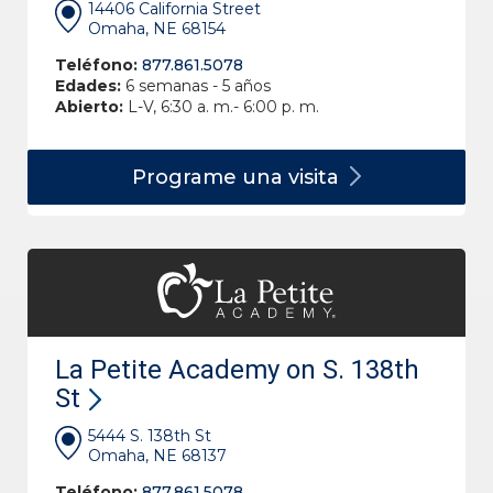
14406 California Street
Omaha, NE 68154
Teléfono:
877.861.5078
Edades:
6 semanas - 5 años
Abierto:
L-V, 6:30 a. m.- 6:00 p. m.
Programe una
visita
La Petite Academy on S. 138th
St
5444 S. 138th St
Omaha, NE 68137
Teléfono:
877.861.5078