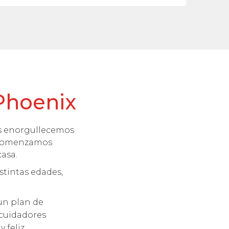
Phoenix
os enorgullecemos
. Comenzamos
casa.
stintas edades,
un plan de
 cuidadores
feliz.