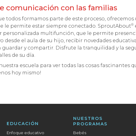
e comunicación con las familias
 todos formamos parte de este proceso, ofrecemos 
®
que le permite estar siempre conectado. SproutAbout
ar personalizada multifunción, que le permite presenc
o desde el aula de su hijo, recibir novedades educativa
a guardar y compartir. Disfrute la tranquilidad y la se
lles de su día.
nuestra escuela para ver todas las cosas fascinantes 
tenos hoy mismo!
NUESTROS
EDUCACIÓN
PROGRAMAS
Enfoque educativo
Bebés