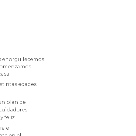
os enorgullecemos
. Comenzamos
casa.
stintas edades,
un plan de
 cuidadores
feliz.
ra el
te en el