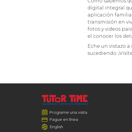
Como sabemos que
digital integral 
aplicación famili
transmisión en viv
fotos y videos par
el conocer los deta
Eche un vistazo a 
sucediendo. ¡Visí
Programe una visita
Pague en línea
English