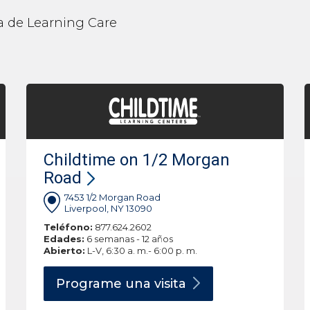
lia de Learning Care
Childtime on 1/2 Morgan
Road
7453 1/2 Morgan Road
Liverpool, NY 13090
Teléfono:
877.624.2602
Edades:
6 semanas - 12 años
Abierto:
L-V, 6:30 a. m.- 6:00 p. m.
Programe una
visita