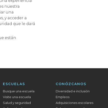
una experiencia
es nuestra
iar una
s, y acceder a
guridad que le dará
que están
ESCUELAS
CONÓZCANOS
Busque una escuela
Diversidad e inclusión
Visite una escuela
Empleos
Salud y seguridad
Adquisiciones escolares