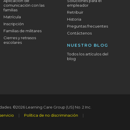
Aplicación de
Soluciones para el
comunicación con las
empleador
familias
Retribuir
Matrícula
Historia
Inscripción
Preguntas frecuentes
Familias de militares
Contáctenos
Cierres y retrasos
escolares
NUESTRO BLOG
Todos los artículos del
blog
idades.
©2026 Learning Care Group (US) No. 2 Inc.
servicio
|
Política de no discriminación
|