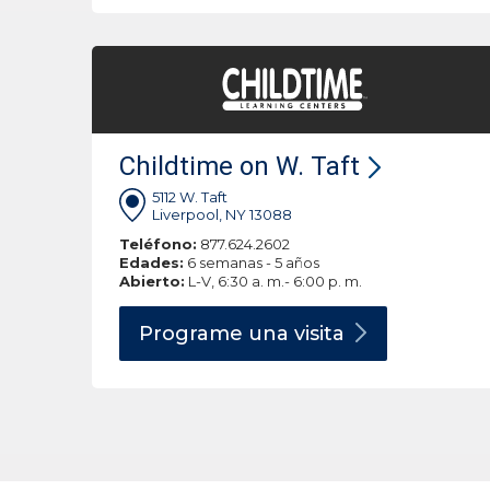
Childtime on W. Taft
5112 W. Taft
Liverpool, NY 13088
Teléfono:
877.624.2602
Edades:
6 semanas - 5 años
Abierto:
L-V, 6:30 a. m.- 6:00 p. m.
Programe una
visita