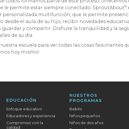
 todos formamos parte de este proceso, ofrecemos 
®
que le permite estar siempre conectado. SproutAbout
ar personalizada multifunción, que le permite presenc
o desde el aula de su hijo, recibir novedades educativa
a guardar y compartir. Disfrute la tranquilidad y la se
lles de su día.
nuestra escuela para ver todas las cosas fascinantes 
tenos hoy mismo!
NUESTROS
EDUCACIÓN
PROGRAMAS
Enfoque educativo
Bebés
Educadores y experiencia
Niños pequeños
Compromiso con la
Niños de dos años
calidad