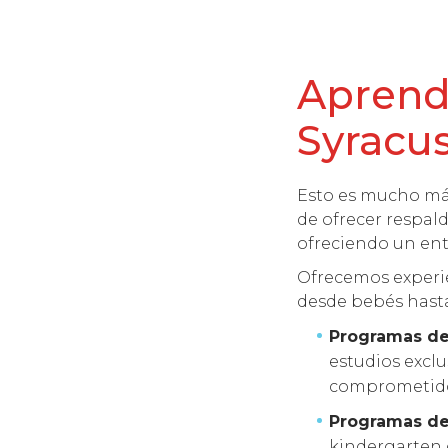
Aprende
Syracu
Esto es mucho más
de ofrecer respal
ofreciendo un ent
Ofrecemos experie
desde bebés hasta
Programas de
estudios excl
comprometidos
Programas d
kindergarten 