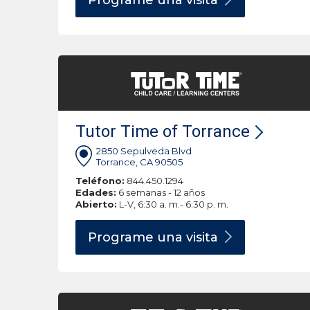
Programe una
visita
Tutor Time of Torrance
2850 Sepulveda Blvd
Torrance, CA 90505
Teléfono:
844.450.1294
Edades:
6 semanas - 12 años
Abierto:
L-V, 6:30 a. m.- 6:30 p. m.
Programe una
visita