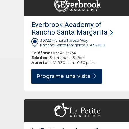
Everbrook Academy of
Rancho Santa Margarita
30722 Richard Reese Way
Rancho Santa Margarita, CA 92688
Teléfono:
855.437.3254
Edades:
6 semanas - 6 años
Abierto:
L-V, 6:30 a. m.- 6:30 p. m.
Programe una
visita