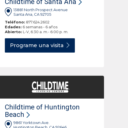
Childtime of Santa Ana
13881 North Prospect Avenue
Santa Ana, CA 92705
Teléfono:
877.624.2602
Edades:
6 semanas - 6 años
Abierto:
L-V, 6:30 a. m.- 6:00 p. m.
Programe una
visita
Childtime of Huntington
Beach
9861 Yorktown Ave.
Huntington Beach, CA 92646