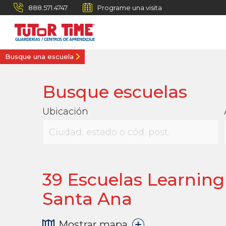
888.571.4747
Programe una visita
Busque una escuela
Busque escuelas
Ubicación
39
Escuelas Learning 
Santa Ana
Mostrar mapa