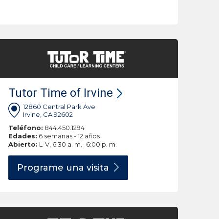
Tutor Time of Irvine
12860 Central Park Ave
Irvine, CA 92602
Teléfono:
844.450.1294
Edades:
6 semanas - 12 años
Abierto:
L-V, 6:30 a. m.- 6:00 p. m.
Programe una
visita