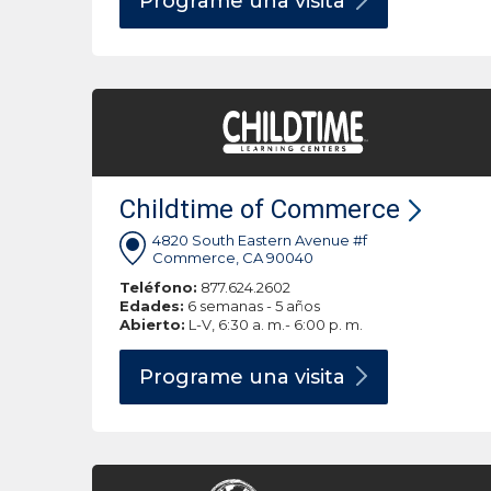
Programe una
visita
Childtime of Commerce
4820 South Eastern Avenue #f
Commerce, CA 90040
Teléfono:
877.624.2602
Edades:
6 semanas - 5 años
Abierto:
L-V, 6:30 a. m.- 6:00 p. m.
Programe una
visita