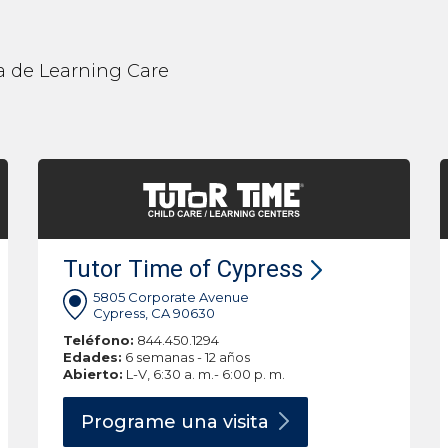
lia de Learning Care
Tutor Time of Cypress
5805 Corporate Avenue
Cypress, CA 90630
Teléfono:
844.450.1294
Edades:
6 semanas - 12 años
Abierto:
L-V, 6:30 a. m.- 6:00 p. m.
Programe una
visita