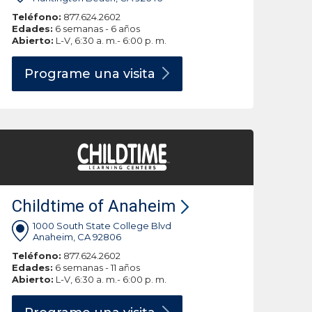
Teléfono:
877.624.2602
Edades:
6 semanas - 6 años
Abierto:
L-V, 6:30 a. m.- 6:00 p. m.
Programe una
visita
Childtime of Anaheim
1000 South State College Blvd
Anaheim, CA 92806
Teléfono:
877.624.2602
Edades:
6 semanas - 11 años
Abierto:
L-V, 6:30 a. m.- 6:00 p. m.