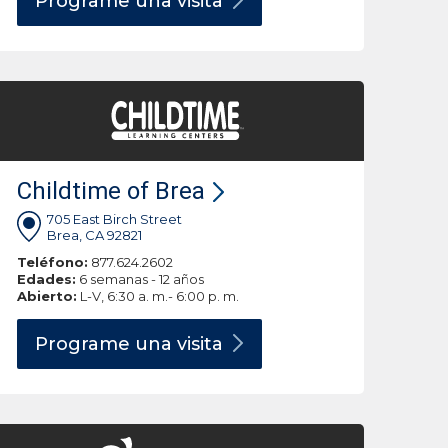
Programe una
visita
Childtime of Brea
705 East Birch Street
Brea, CA 92821
Teléfono:
877.624.2602
Edades:
6 semanas - 12 años
Abierto:
L-V, 6:30 a. m.- 6:00 p. m.
Programe una
visita