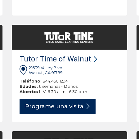
Tutor Time of Walnut
21639 Valley Blvd
Walnut, CA 91789
Teléfono:
844.450.1294
Edades:
6 semanas - 12 años
Abierto:
L-V, 6:30 a. m.- 6:30 p. m.
Programe una
visita