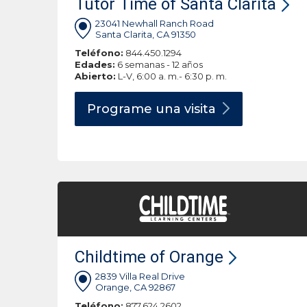
Tutor Time of Santa Clarita
23041 Newhall Ranch Road
Santa Clarita, CA 91350
Teléfono:
844.450.1294
Edades:
6 semanas - 12 años
Abierto:
L-V, 6:00 a. m.- 6:30 p. m.
Programe una
visita
Childtime of Orange
2839 Villa Real Drive
Orange, CA 92867
Teléfono:
877.624.2602