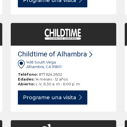
Programe una
visita
Childtime of Alhambra
1418 South Vega
Alhambra, CA 91801
Teléfono:
877.624.2602
Edades:
14 meses - 12 años
Abierto:
L-V, 6:30 a. m.- 6:00 p. m.
Programe una
visita