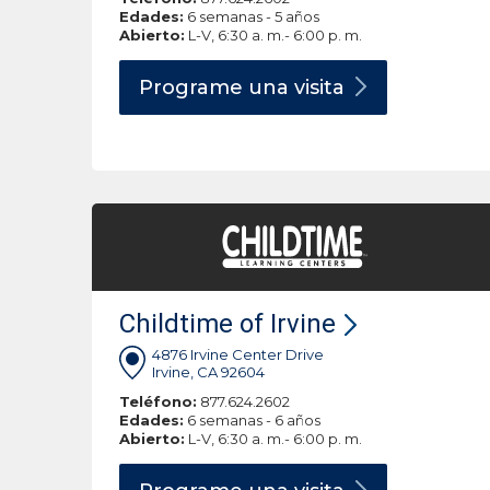
Edades:
6 semanas - 5 años
Abierto:
L-V, 6:30 a. m.- 6:00 p. m.
Programe una
visita
Childtime of Irvine
4876 Irvine Center Drive
Irvine, CA 92604
Teléfono:
877.624.2602
Edades:
6 semanas - 6 años
Abierto:
L-V, 6:30 a. m.- 6:00 p. m.