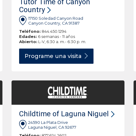
Tutor Time of Canyon
Country
17150 Soledad Canyon Road
Canyon Country, CA 91387
Teléfono:
844.450.1294
Edades:
6 semanas - 11 años
Abierto:
L-V, 6:30 a. m.- 6:30 p. m.
Programe una
visita
Childtime of Laguna Niguel
24590 La Plata Drive
Laguna Niguel, CA 92677
Teléfono:
877.624.2602