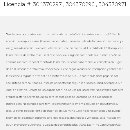
Licencia #:
304370297 , 304370296 , 304370971
*La oferta es por un descuento de matrícula de hasta $250. Cada descuento de $250 en la
matrícula se aplica a una (1) semana de matrícula en escuelas de facturación semanal y a
un (1) mes de matrícula en escuelas de facturación mensual. El crédito de $250 se aplica a
la matrícula de $250 o más. En el caso de que el cargo de matrícula sea inferior a $250, se
aplicará un crédito por el monto de la matrícula semanal o mensual completa en lugar
de $250. Descuento total máximo de $250. Debe pagar la cuota de inscripción y comenzar
la asistencia regular antes del 4 de septiembre de 2026. La matrícula debe pagarse por
adelantado para calificar. La inscripción se efectúa según la disponibilidad de espacio. Sin
valor en efectivo. Límite de un cupón por niño. Se usa por única vez. No es válida para otro
crédito u oferta. Oferta no válida para los asociados de Learning Care o sus familias
inmediatas. No es válido para familias inscritas en la misma escuela en los últimos 30
días. La oferta no es garantía de inscripción. Learning Care no es responsable y no puede
reemplazar o canjear cupones perdidos, robados, destruidos o vencidos. Esta institución
es un proveedor que ofrece igualdad de oportunidades. ©2026 Learning Care Group (US)