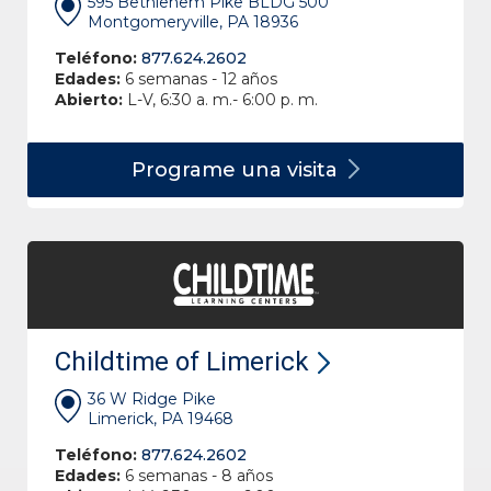
595 Bethlehem Pike BLDG 500
Montgomeryville, PA 18936
Teléfono:
877.624.2602
Edades:
6 semanas - 12 años
Abierto:
L-V, 6:30 a. m.- 6:00 p. m.
Programe una
visita
Childtime of Limerick
36 W Ridge Pike
Limerick, PA 19468
Teléfono:
877.624.2602
Edades:
6 semanas - 8 años