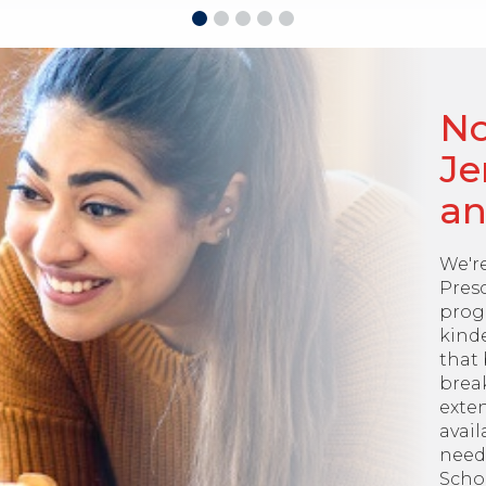
No
Je
an
We'r
Pres
prog
kinde
that 
brea
exte
avail
need
Schoo