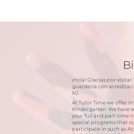
Bi
¡Hola! Gracias por visitar
guardería con acreditac
NJ.
At Tutor Time we offer I
Kindergarten. We have s
your full and part-time 
special programs that ou
participate in such as Ac