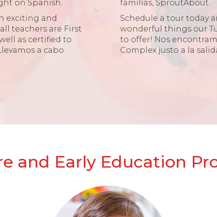
ght on Spanish.
familias, SproutAbout.
an exciting and
Schedule a tour today an
l teachers are First
wonderful things our Tu
well as certified to
to offer! Nos encontr
Llevamos a cabo
Complex justo a la salid
e and Early Education P