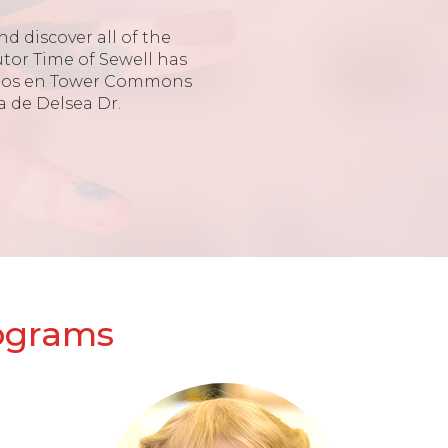
d discover all of the
tor Time of Sewell has
amos en Tower Commons
a de Delsea Dr.
rograms