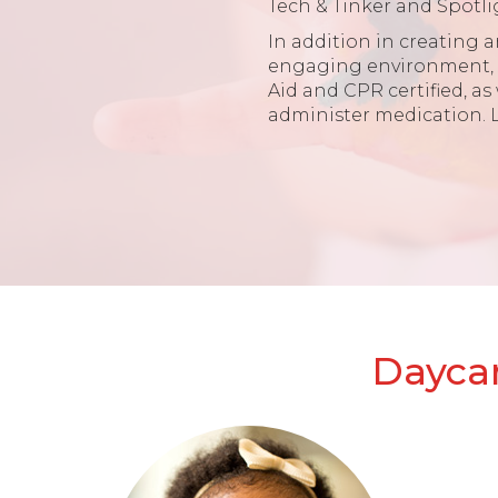
Tech & Tinker and Spotli
In addition in creating 
engaging environment, al
Aid and CPR certified, as 
administer medication. 
Daycar