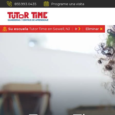
855.993.0435
Programe una visita
Su escuela
Tutor Time en Sewell, NJ
Ir
Eliminar