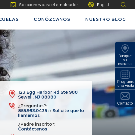
Soluciones para el empleador
English
CUELAS
CONÓZCANOS
NUESTRO BLOG
Busque
su
escuela
Programe
una visita
123 Egg Harbor Rd Ste 900
Sewell, NJ 08080
Contacto
¿Preguntas?:
855.993.0435
o
Solicite que lo
llamemos
¿Padre inscrito?:
Contáctenos