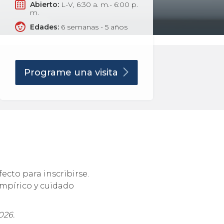
Abierto:
L-V, 6:30 a. m.- 6:00 p.
m.
Edades:
6 semanas - 5 años
Programe una
visita
cto para inscribirse.
mpírico y cuidado
026.