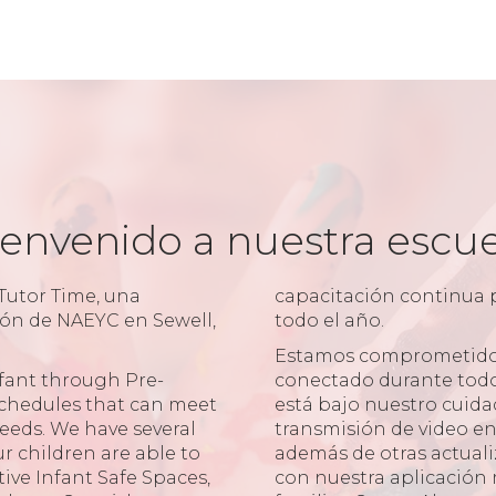
envenido a nuestra escu
 Tutor Time, una
capacitación continua 
ión de NAEYC en Sewell,
todo el año.
Estamos comprometido
nfant through Pre-
conectado durante todo 
chedules that can meet
está bajo nuestro cuid
needs. We have several
transmisión de video en 
r children are able to
además de otras actuali
tive Infant Safe Spaces,
con nuestra aplicación 