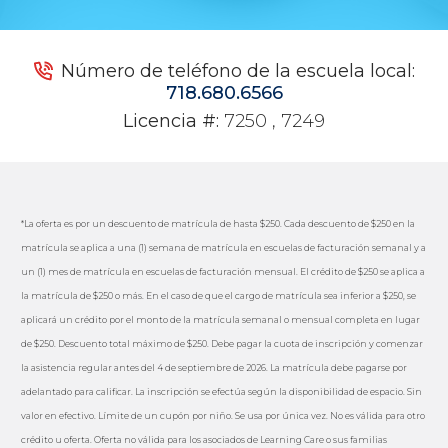
Número de teléfono de la escuela local:
718.680.6566
Licencia #:
7250 , 7249
*La oferta es por un descuento de matrícula de hasta $250. Cada descuento de $250 en la
matrícula se aplica a una (1) semana de matrícula en escuelas de facturación semanal y a
un (1) mes de matrícula en escuelas de facturación mensual. El crédito de $250 se aplica a
la matrícula de $250 o más. En el caso de que el cargo de matrícula sea inferior a $250, se
aplicará un crédito por el monto de la matrícula semanal o mensual completa en lugar
de $250. Descuento total máximo de $250. Debe pagar la cuota de inscripción y comenzar
la asistencia regular antes del 4 de septiembre de 2026. La matrícula debe pagarse por
adelantado para calificar. La inscripción se efectúa según la disponibilidad de espacio. Sin
valor en efectivo. Límite de un cupón por niño. Se usa por única vez. No es válida para otro
crédito u oferta. Oferta no válida para los asociados de Learning Care o sus familias