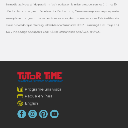
inmediatas. No es válido para familias inscritas en la misma escuela en los últimos 30
días. La oferta no es garantía de inscripción. Learning Care no es responsable y no puede
reemplazar o canjear cupones perdidos, robados, destruidos o vencidos. Esta institución
es un proveedor que ofrece igualdad de oportunidades. ©2026 Learning Care Group (US)
No. 2 Inc. Código de cupón: FY27BTS$250. Oferta válida del 6/22/26 al 9/4/26.
Programe una visita
Pague en línea
English