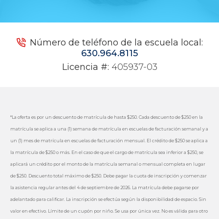
Número de teléfono de la escuela local:
630.964.8115
Licencia #:
405937-03
*La oferta es por un descuento de matrícula de hasta $250. Cada descuento de $250 en la
matrícula se aplica a una (1) semana de matrícula en escuelas de facturación semanal y a
un (1) mes de matrícula en escuelas de facturación mensual. El crédito de $250 se aplica a
la matrícula de $250 o más. En el caso de que el cargo de matrícula sea inferior a $250, se
aplicará un crédito por el monto de la matrícula semanal o mensual completa en lugar
de $250. Descuento total máximo de $250. Debe pagar la cuota de inscripción y comenzar
la asistencia regular antes del 4 de septiembre de 2026. La matrícula debe pagarse por
adelantado para calificar. La inscripción se efectúa según la disponibilidad de espacio. Sin
valor en efectivo. Límite de un cupón por niño. Se usa por única vez. No es válida para otro