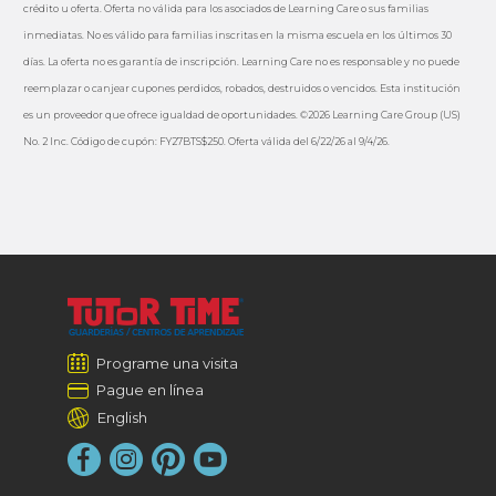
crédito u oferta. Oferta no válida para los asociados de Learning Care o sus familias
inmediatas. No es válido para familias inscritas en la misma escuela en los últimos 30
días. La oferta no es garantía de inscripción. Learning Care no es responsable y no puede
reemplazar o canjear cupones perdidos, robados, destruidos o vencidos. Esta institución
es un proveedor que ofrece igualdad de oportunidades. ©2026 Learning Care Group (US)
No. 2 Inc. Código de cupón: FY27BTS$250. Oferta válida del 6/22/26 al 9/4/26.
Programe una visita
Pague en línea
English