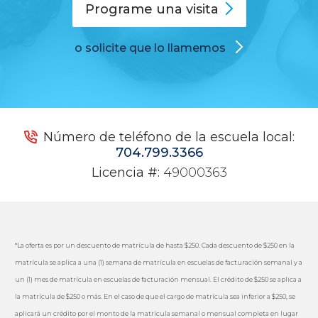
Programe una
visita
o solicite que lo llamemos
Número de teléfono de la escuela local:
704.799.3366
Licencia #:
49000363
*La oferta es por un descuento de matrícula de hasta $250. Cada descuento de $250 en la
matrícula se aplica a una (1) semana de matrícula en escuelas de facturación semanal y a
un (1) mes de matrícula en escuelas de facturación mensual. El crédito de $250 se aplica a
la matrícula de $250 o más. En el caso de que el cargo de matrícula sea inferior a $250, se
aplicará un crédito por el monto de la matrícula semanal o mensual completa en lugar