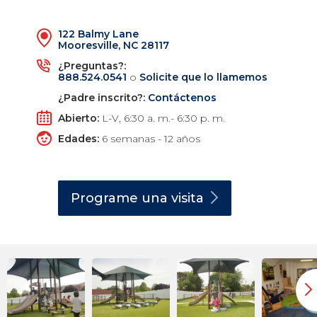
122 Balmy Lane
Mooresville, NC 28117
¿Preguntas?:
888.524.0541
o
Solicite que lo llamemos
¿Padre inscrito?:
Contáctenos
Abierto:
L-V, 6:30 a. m.- 6:30 p. m.
Edades:
6 semanas - 12 años
Programe una
visita