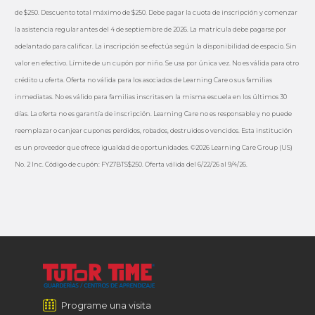
de $250. Descuento total máximo de $250. Debe pagar la cuota de inscripción y comenzar
la asistencia regular antes del 4 de septiembre de 2026. La matrícula debe pagarse por
adelantado para calificar. La inscripción se efectúa según la disponibilidad de espacio. Sin
valor en efectivo. Límite de un cupón por niño. Se usa por única vez. No es válida para otro
crédito u oferta. Oferta no válida para los asociados de Learning Care o sus familias
inmediatas. No es válido para familias inscritas en la misma escuela en los últimos 30
días. La oferta no es garantía de inscripción. Learning Care no es responsable y no puede
reemplazar o canjear cupones perdidos, robados, destruidos o vencidos. Esta institución
es un proveedor que ofrece igualdad de oportunidades. ©2026 Learning Care Group (US)
No. 2 Inc. Código de cupón: FY27BTS$250. Oferta válida del 6/22/26 al 9/4/26.
Programe una visita