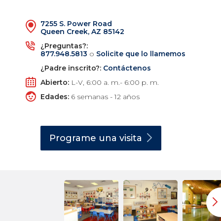
7255 S. Power Road
Queen Creek, AZ 85142
¿Preguntas?:
877.948.5813
o
Solicite que lo llamemos
¿Padre inscrito?:
Contáctenos
Abierto:
L-V, 6:00 a. m.- 6:00 p. m.
Edades:
6 semanas - 12 años
Programe una
visita