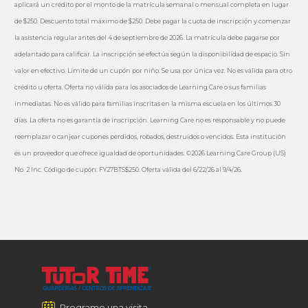
aplicará un crédito por el monto de la matrícula semanal o mensual completa en lugar
de $250. Descuento total máximo de $250. Debe pagar la cuota de inscripción y comenzar
la asistencia regular antes del 4 de septiembre de 2026. La matrícula debe pagarse por
adelantado para calificar. La inscripción se efectúa según la disponibilidad de espacio. Sin
valor en efectivo. Límite de un cupón por niño. Se usa por única vez. No es válida para otro
crédito u oferta. Oferta no válida para los asociados de Learning Care o sus familias
inmediatas. No es válido para familias inscritas en la misma escuela en los últimos 30
días. La oferta no es garantía de inscripción. Learning Care no es responsable y no puede
reemplazar o canjear cupones perdidos, robados, destruidos o vencidos. Esta institución
es un proveedor que ofrece igualdad de oportunidades. ©2026 Learning Care Group (US)
No. 2 Inc. Código de cupón: FY27BTS$250. Oferta válida del 6/22/26 al 9/4/26.
Programe una visita