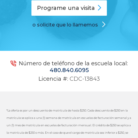
Programe una
visita
o solicite que lo llamemos
Número de teléfono de la escuela local:
480.840.6095
Licencia #:
CDC-13843
*La oferta es por un descuento de matrícula de hasta $250. Cada descuento de $250 en la
matrícula se aplica a una (1) semana de matrícula en escuelas de facturación semanal y a
un (1) mes de matrícula en escuelas de facturación mensual. El crédito de $250 se aplica a
la matrícula de $250 o más. En el caso de que el cargo de matrícula sea inferior a $250, se