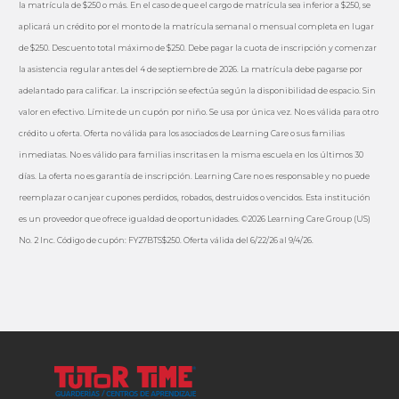
la matrícula de $250 o más. En el caso de que el cargo de matrícula sea inferior a $250, se
aplicará un crédito por el monto de la matrícula semanal o mensual completa en lugar
de $250. Descuento total máximo de $250. Debe pagar la cuota de inscripción y comenzar
la asistencia regular antes del 4 de septiembre de 2026. La matrícula debe pagarse por
adelantado para calificar. La inscripción se efectúa según la disponibilidad de espacio. Sin
valor en efectivo. Límite de un cupón por niño. Se usa por única vez. No es válida para otro
crédito u oferta. Oferta no válida para los asociados de Learning Care o sus familias
inmediatas. No es válido para familias inscritas en la misma escuela en los últimos 30
días. La oferta no es garantía de inscripción. Learning Care no es responsable y no puede
reemplazar o canjear cupones perdidos, robados, destruidos o vencidos. Esta institución
es un proveedor que ofrece igualdad de oportunidades. ©2026 Learning Care Group (US)
No. 2 Inc. Código de cupón: FY27BTS$250. Oferta válida del 6/22/26 al 9/4/26.