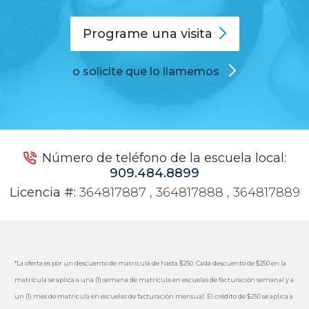
Programe una
visita
o solicite que lo llamemos
Número de teléfono de la escuela local:
909.484.8899
Licencia #:
364817887 , 364817888 , 364817889
*La oferta es por un descuento de matrícula de hasta $250. Cada descuento de $250 en la
matrícula se aplica a una (1) semana de matrícula en escuelas de facturación semanal y a
un (1) mes de matrícula en escuelas de facturación mensual. El crédito de $250 se aplica a