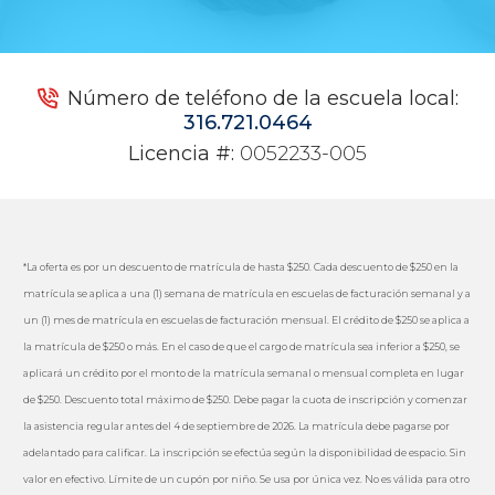
Número de teléfono de la escuela local:
316.721.0464
Licencia #:
0052233-005
*La oferta es por un descuento de matrícula de hasta $250. Cada descuento de $250 en la
matrícula se aplica a una (1) semana de matrícula en escuelas de facturación semanal y a
un (1) mes de matrícula en escuelas de facturación mensual. El crédito de $250 se aplica a
la matrícula de $250 o más. En el caso de que el cargo de matrícula sea inferior a $250, se
aplicará un crédito por el monto de la matrícula semanal o mensual completa en lugar
de $250. Descuento total máximo de $250. Debe pagar la cuota de inscripción y comenzar
la asistencia regular antes del 4 de septiembre de 2026. La matrícula debe pagarse por
adelantado para calificar. La inscripción se efectúa según la disponibilidad de espacio. Sin
valor en efectivo. Límite de un cupón por niño. Se usa por única vez. No es válida para otro