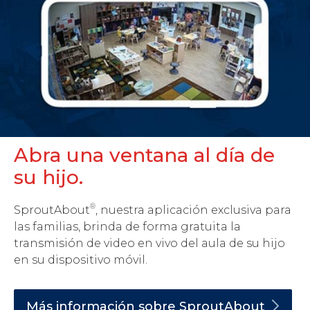
Abra una ventana al día de
su hijo.
®
SproutAbout
, nuestra aplicación exclusiva para
las familias, brinda de forma gratuita la
transmisión de video en vivo del aula de su hijo
en su dispositivo móvil.
Más información sobre
SproutAbout