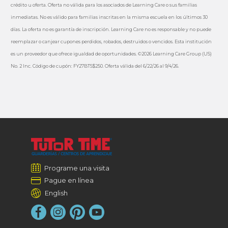
crédito u oferta. Oferta no válida para los asociados de Learning Care o sus familias
inmediatas. No es válido para familias inscritas en la misma escuela en los últimos 30
días. La oferta no es garantía de inscripción. Learning Care no es responsable y no puede
reemplazar o canjear cupones perdidos, robados, destruidos o vencidos. Esta institución
es un proveedor que ofrece igualdad de oportunidades. ©2026 Learning Care Group (US)
No. 2 Inc. Código de cupón: FY27BTS$250. Oferta válida del 6/22/26 al 9/4/26.
Programe una visita
Pague en línea
English