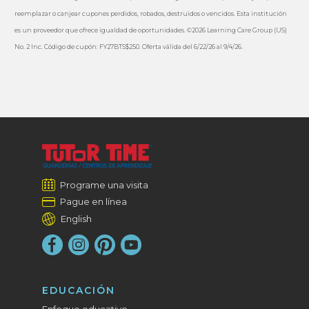
reemplazar o canjear cupones perdidos, robados, destruidos o vencidos. Esta institución
es un proveedor que ofrece igualdad de oportunidades. ©2026 Learning Care Group (US)
No. 2 Inc. Código de cupón: FY27BTS$250. Oferta válida del 6/22/26 al 9/4/26.
Programe una visita
Pague en línea
English
EDUCACIÓN
Enfoque educativo