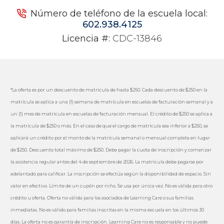
Número de teléfono de la escuela local:
602.938.4125
Licencia #:
CDC-13846
*La oferta es por un descuento de matrícula de hasta $250. Cada descuento de $250 en la
matrícula se aplica a una (1) semana de matrícula en escuelas de facturación semanal y a
un (1) mes de matrícula en escuelas de facturación mensual. El crédito de $250 se aplica a
la matrícula de $250 o más. En el caso de que el cargo de matrícula sea inferior a $250, se
aplicará un crédito por el monto de la matrícula semanal o mensual completa en lugar
de $250. Descuento total máximo de $250. Debe pagar la cuota de inscripción y comenzar
la asistencia regular antes del 4 de septiembre de 2026. La matrícula debe pagarse por
adelantado para calificar. La inscripción se efectúa según la disponibilidad de espacio. Sin
valor en efectivo. Límite de un cupón por niño. Se usa por única vez. No es válida para otro
crédito u oferta. Oferta no válida para los asociados de Learning Care o sus familias
inmediatas. No es válido para familias inscritas en la misma escuela en los últimos 30
días. La oferta no es garantía de inscripción. Learning Care no es responsable y no puede