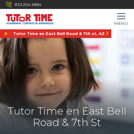
833.204.3884
MENÚ
Tutor Time en East Bell Road & 7th st, AZ
Tutor Time en East Bell
Road & 7th St