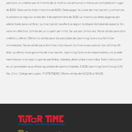
aplicará un crédito por el monto de la matrícula semanal o mensual completa en lugar
de $250. Descuento total máximo de $250. Debe pagar la cuota de inscripción y comenzar
la asistencia regular antes del 4 de septiembre de 2026. La matrícula debe pagarse por
adelantado para calificar. La inscripción se efectúa según la disponibilidad de espacio. Sin
valor en efectivo. Límite de un cupón por niño. Se usa por única vez. No es válida para otro
crédito u oferta. Oferta no válida para los asociados de Learning Care o sus familias
inmediatas. No es válido para familias inscritas en la misma escuela en los últimos 30
días. La oferta no es garantía de inscripción. Learning Care no es responsable y no puede
reemplazar o canjear cupones perdidos, robados, destruidos o vencidos. Esta institución
es un proveedor que ofrece igualdad de oportunidades. ©2026 Learning Care Group (US)
No. 2 Inc. Código de cupón: FY27BTS$250. Oferta válida del 6/22/26 al 9/4/26.